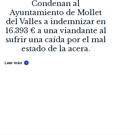
Condenan al
Ayuntamiento de Mollet
del Valles a indemnizar en
16.393 € a una viandante al
sufrir una caída por el mal
estado de la acera.
PENAL
Leer más
Inde
€ po
Leer más