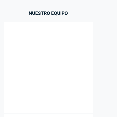
NUESTRO EQUIPO
Pere Picón Navarro
ppicon@picon-advocats.com
934873167