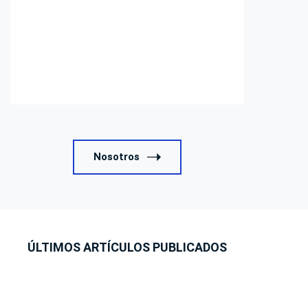
qi@picon-advocats.com
934873167
Nosotros
ÚLTIMOS ARTÍCULOS PUBLICADOS