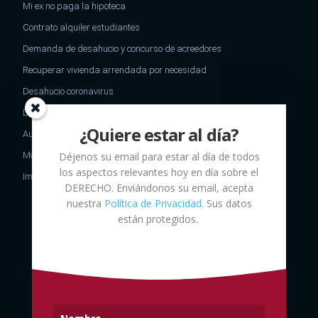
Mi ex no paga la hipoteca
Contrato alquiler estudiantes
Demanda de desahucio y concurso de acreedores
Recuperar vivienda arrendada por necesidad
Desahucio coronavirus
Desheredamiento
¿Quiere estar al día?
Aumento de capital
Modelo oposicion ejecucion impago de alimentos
Déjenos su email para estar al día de todos
los aspectos relevantes hoy en día sobre el
Impuesto sucesiones no residentes
DERECHO
. Enviándonos su email, acepta
nuestra
Política de Privacidad
. Sus datos
están protegidos.
C/ Mallorca 253, 2º2ª - Barcelona,
DESPACHO
España