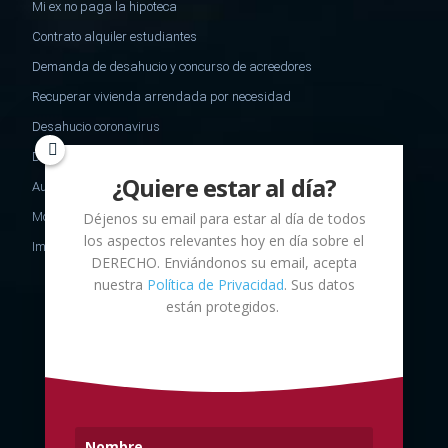
Mi ex no paga la hipoteca
Contrato alquiler estudiantes
Demanda de desahucio y concurso de acreedores
Recuperar vivienda arrendada por necesidad
Desahucio coronavirus
Desheredamiento
¿Quiere estar al día?
Aumento de capital
Déjenos su email para estar al día de todos
Modelo oposicion ejecucion impago de alimentos
los aspectos relevantes hoy en día sobre el
Impuesto sucesiones no residentes
DERECHO
. Enviándonos su email, acepta
nuestra
Política de Privacidad
. Sus datos
están protegidos.
C/ Mallorca 253, 2º2ª - Barcelona,
DESPACHO
España
info@picon-advocats.com
934873167
EMAIL
TEL