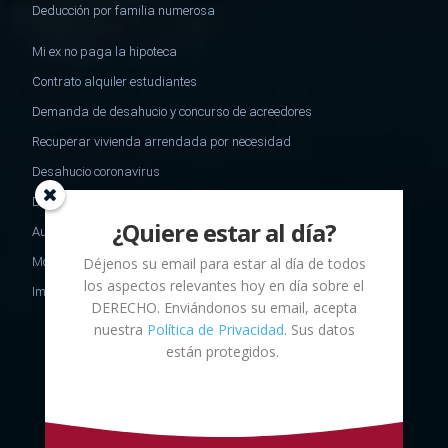
Deducción por familia numerosa
Mi ex no paga la hipoteca
Contrato alquiler estudiantes
Demanda de desahucio y concurso de acreedores
Recuperar vivienda arrendada por necesidad
Desahucio coronavirus
Desheredamiento
¿Quiere estar al día?
Aumento de capital
Déjenos su email para estar al día de todos
Modelo oposicion ejecucion impago de alimentos
los aspectos relevantes hoy en día sobre el
Impuesto sucesiones no residentes
DERECHO
. Enviándonos su email, acepta
nuestra
Política de Privacidad
. Sus datos
están protegidos.
C/ Mallorca 253, 2º2ª - Barcelona,
DESPACHO