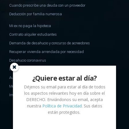
Cuando prescribe una deuda con un proveedor
Deducción por familia numerosa
Mi ex no paga la hipoteca
Contrato alquiler estudiantes
Demanda de desahucio y concurso de acreedores
Recuperar vivienda arrendada por necesidad
Desahucio coronavirus
Desheredamiento
¿Quiere estar al día?
Aumento de capital
Modelo oposicion ejecucion impago de alimentos
Déjenos su email para estar al día de todos
los aspectos relevantes hoy en día sobre el
Impuesto sucesiones no residentes
DERECHO
. Enviándonos su email, acepta
nuestra
Política de Privacidad
. Sus datos
están protegidos.